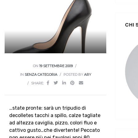
CHI
ON
19 SETTEMBRE 2009
IN
SENZA CATEGORIA
POSTED BY
ARY
SHARE:
…state pronte: sarà un tripudio di
decolletes tacchi a spillo, calze tagliate
ad altezza caviglia, pizzo, colori fluo e
cattivo gusto…che divertente! Peccato
non essere più nei favolosi anni 80,