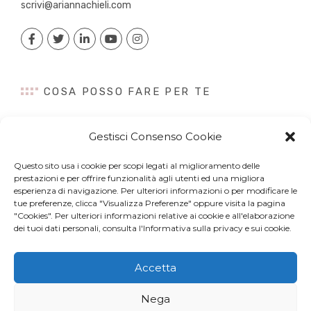
scrivi@ariannachieli.com
COSA POSSO FARE PER TE
Consulenza
Gestisci Consenso Cookie
Content Creation
Talk&Speaker
Questo sito usa i cookie per scopi legati al miglioramento delle
Digital PR
prestazioni e per offrire funzionalità agli utenti ed una migliora
Influencer Marketing
esperienza di navigazione. Per ulteriori informazioni o per modificare le
tue preferenze, clicca "Visualizza Preferenze" oppure visita la pagina
Newsletter
"Cookies". Per ulteriori informazioni relative ai cookie e all'elaborazione
dei tuoi dati personali, consulta l'Informativa sulla privacy e sui cookie.
Accetta
© Copyright 2022 Arianna Chieli. All right reserved. P.IVA
Nega