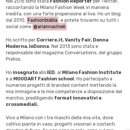
Nel 2015 sono stata
Fashion Reporter
per Twitter,
raccontando la Milano Fashion Week in maniera
inedita, con una forte propensione al live. Ho un blog
dal 2010,
Fashionblabla
, e potete trovarmi su tutti i
social come
@ariannachieli
.
Ho scritto per
Corriere.it, Vanity Fair, Donna
Moderna, IoDonna
. Nel 2013 sono stata e
responsabile del magazine Conversations, del gruppo
Prelios.
Ho
insegnato
allo
IED
, al
Milano Fashion Institute
e a
MOODART Fashion school
. Ho partecipato a
numerosi progetti di branded content mettendo la
mia immagine e le mie competenze a disposizione del
marchio, prediligendo
format innovativi e
crossmediali.
Vivo a Milano con i tre maschi della mia vita, dove
coltivo piante in vaso, progetti visionari e costanti