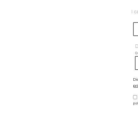
I c
D
Q
Di
pr
po