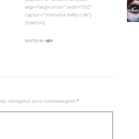
align="aligncenter" width="503"
caption="Intervista Valley Life"]
[/caption]
POSTED BY
ARY
mpi obbligatori sono contrassegnati
*