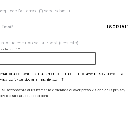
ampi con l'asterisco (*) sono richiesti.
imostra che non sei un robot (richiesto)
uanto fa 5+9 ?
chiari di acconsentire al trattamento dei tuoi dati e di aver preso visione della
ivacy policy
del sito ariannachieli.com ?*
Sì, acconsento al trattamento e dichiaro di aver preso visione della privacy
licy del sito ariannachieli.com