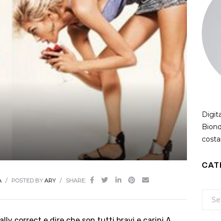
Digit
Biond
costan
CAT
A
POSTED BY
ARY
SHARE:
lly correct e dire che son tutti bravi e carini.A