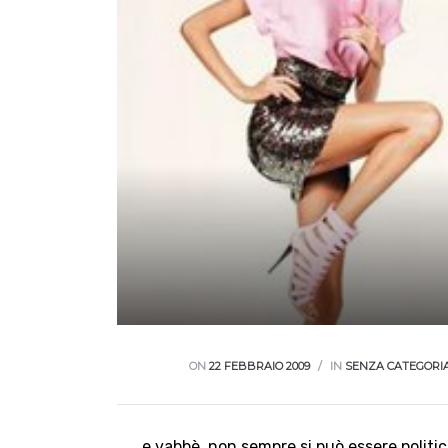
ON
22 FEBBRAIO 2009
IN
SENZA CATEGORI
…e vabbè..non sempre si può essere politica