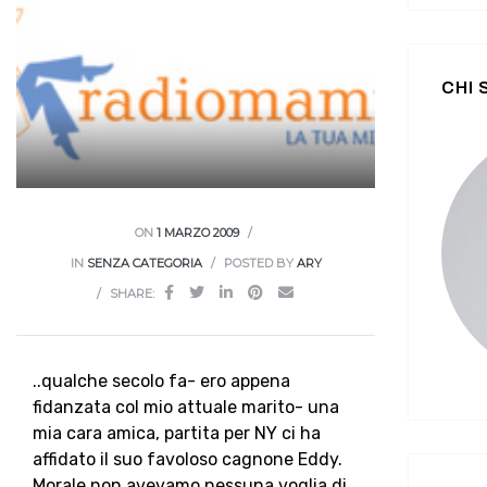
CHI
ON
1 MARZO 2009
IN
SENZA CATEGORIA
POSTED BY
ARY
SHARE:
..qualche secolo fa- ero appena
fidanzata col mio attuale marito- una
mia cara amica, partita per NY ci ha
affidato il suo favoloso cagnone Eddy.
Morale non avevamo nessuna voglia di