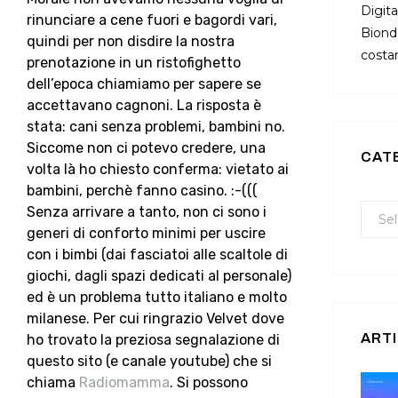
Digita
rinunciare a cene fuori e bagordi vari,
Bionda
quindi per non disdire la nostra
costan
prenotazione in un ristofighetto
dell’epoca chiamiamo per sapere se
accettavano cagnoni. La risposta è
stata: cani senza problemi, bambini no.
Siccome non ci potevo credere, una
CAT
volta là ho chiesto conferma: vietato ai
bambini, perchè fanno casino. :-(((
Senza arrivare a tanto, non ci sono i
generi di conforto minimi per uscire
con i bimbi (dai fasciatoi alle scaltole di
giochi, dagli spazi dedicati al personale)
ed è un problema tutto italiano e molto
milanese. Per cui ringrazio Velvet dove
ARTI
ho trovato la preziosa segnalazione di
questo sito (e canale youtube) che si
chiama
Radiomamma
. Si possono