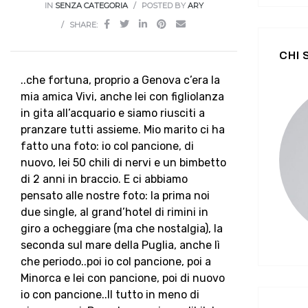
IN
SENZA CATEGORIA
POSTED BY
ARY
SHARE:
CHI
..che fortuna, proprio a Genova c’era la
mia amica Vivi, anche lei con figliolanza
in gita all’acquario e siamo riusciti a
pranzare tutti assieme. Mio marito ci ha
fatto una foto: io col pancione, di
nuovo, lei 50 chili di nervi e un bimbetto
di 2 anni in braccio. E ci abbiamo
pensato alle nostre foto: la prima noi
due single, al grand’hotel di rimini in
giro a ocheggiare (ma che nostalgia), la
seconda sul mare della Puglia, anche lì
che periodo..poi io col pancione, poi a
Minorca e lei con pancione, poi di nuovo
io con pancione..Il tutto in meno di