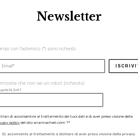
Newsletter
ampi con l'asterisco (*) sono richiesti.
imostra che non sei un robot (richiesto)
uanto fa 5+9 ?
chiari di acconsentire al trattamento dei tuoi dati e di aver preso visione della
ivacy policy
del sito ariannachieli.com ?*
Sì, acconsento al trattamento e dichiaro di aver preso visione della privacy