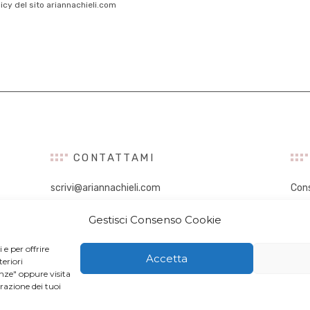
licy del sito ariannachieli.com
CONTATTAMI
scrivi@ariannachieli.com
Con
Con
Gestisci Consenso Cookie
Tal
Digi
 e per offrire
Infl
Accetta
eriori
New
enze" oppure visita
orazione dei tuoi