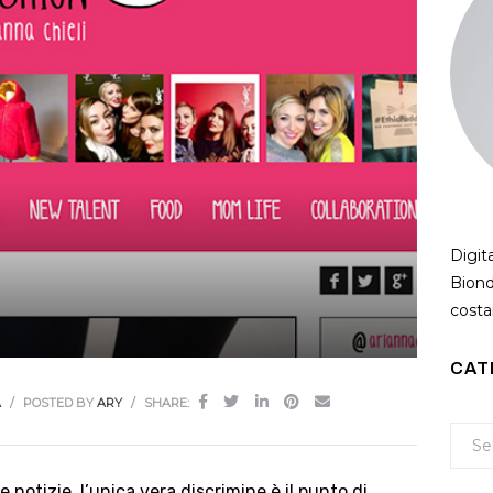
Digit
Biond
costan
CAT
A
POSTED BY
ARY
SHARE:
 notizie, l’unica vera discrimine è il punto di