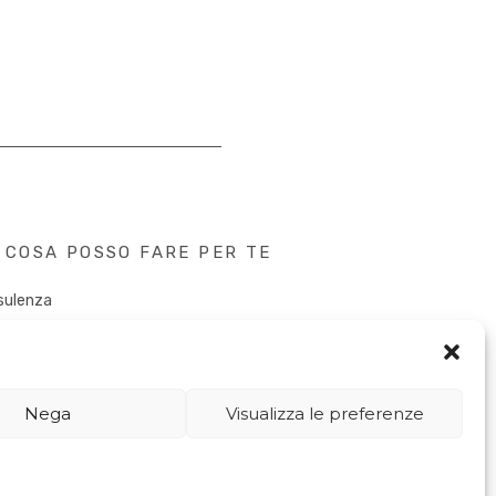
COSA POSSO FARE PER TE
sulenza
tent Creation
k&Speaker
tal PR
uencer Marketing
Nega
Visualizza le preferenze
sletter