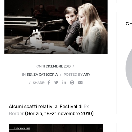
CH
ON
11 DICEMBRE 2010
IN
SENZA CATEGORIA
POSTED BY
ARY
SHARE:
Alcuni scatti relativi al Festival di
Ex
Border
(Gorizia, 18-21 novembre 2010)