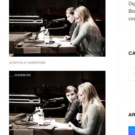
Dig
Bio
cos
C
arianna e nadiolinda
AR