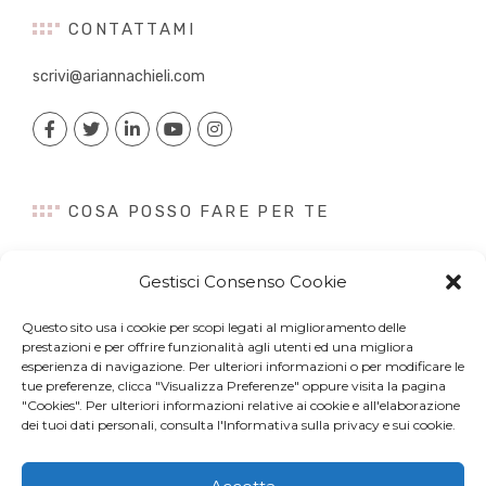
CONTATTAMI
scrivi@ariannachieli.com
COSA POSSO FARE PER TE
Consulenza
Gestisci Consenso Cookie
Content Creation
Talk&Speaker
Questo sito usa i cookie per scopi legati al miglioramento delle
Digital PR
prestazioni e per offrire funzionalità agli utenti ed una migliora
esperienza di navigazione. Per ulteriori informazioni o per modificare le
Influencer Marketing
tue preferenze, clicca "Visualizza Preferenze" oppure visita la pagina
Newsletter
"Cookies". Per ulteriori informazioni relative ai cookie e all'elaborazione
dei tuoi dati personali, consulta l'Informativa sulla privacy e sui cookie.