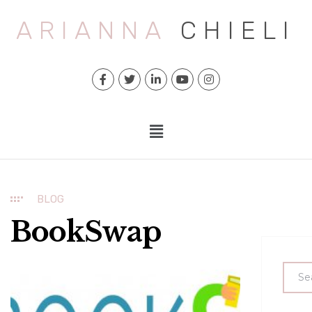
ARIANNA
CHIELI
BLOG
BookSwap