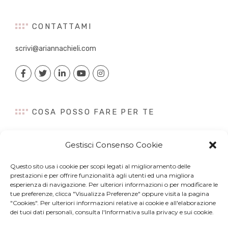
CONTATTAMI
scrivi@ariannachieli.com
COSA POSSO FARE PER TE
Consulenza
Gestisci Consenso Cookie
Content Creation
Talk&Speaker
Questo sito usa i cookie per scopi legati al miglioramento delle
Digital PR
prestazioni e per offrire funzionalità agli utenti ed una migliora
Influencer Marketing
esperienza di navigazione. Per ulteriori informazioni o per modificare le
tue preferenze, clicca "Visualizza Preferenze" oppure visita la pagina
Newsletter
"Cookies". Per ulteriori informazioni relative ai cookie e all'elaborazione
dei tuoi dati personali, consulta l'Informativa sulla privacy e sui cookie.