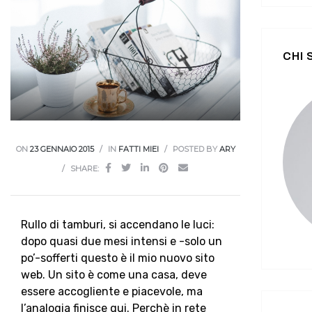
CHI
ON
23 GENNAIO 2015
IN
FATTI MIEI
POSTED BY
ARY
SHARE:
Rullo di tamburi, si accendano le luci:
dopo quasi due mesi intensi e -solo un
po’-sofferti questo è il mio nuovo sito
web. Un sito è come una casa, deve
essere accogliente e piacevole, ma
l’analogia finisce qui. Perchè in rete