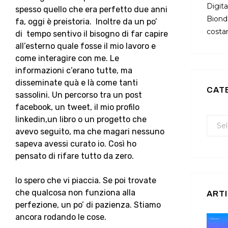
Digita
spesso quello che era perfetto due anni
Bionda
fa, oggi è preistoria. Inoltre da un po’
costan
di tempo sentivo il bisogno di far capire
all’esterno quale fosse il mio lavoro e
come interagire con me. Le
informazioni c’erano tutte, ma
disseminate quà e là come tanti
CAT
sassolini. Un percorso tra un post
facebook, un tweet, il mio profilo
linkedin,un libro o un progetto che
avevo seguito, ma che magari nessuno
sapeva avessi curato io. Così ho
pensato di rifare tutto da zero.
Io spero che vi piaccia. Se poi trovate
che qualcosa non funziona alla
ARTI
perfezione, un po’ di pazienza. Stiamo
ancora rodando le cose.