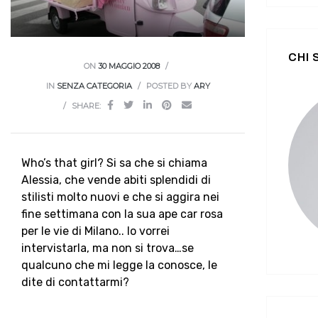
CHI
ON
30 MAGGIO 2008
IN
SENZA CATEGORIA
POSTED BY
ARY
SHARE:
Who’s that girl? Si sa che si chiama
Alessia, che vende abiti splendidi di
stilisti molto nuovi e che si aggira nei
fine settimana con la sua ape car rosa
per le vie di Milano.. Io vorrei
intervistarla, ma non si trova…se
qualcuno che mi legge la conosce, le
dite di contattarmi?