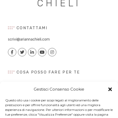
CHIELI
CONTATTAMI
scrivi@ariannachieli.com
COSA POSSO FARE PER TE
Consulenza
Gestisci Consenso Cookie
Content Creation
Talk&Speaker
Questo sito usa i cookie per scopi legati al miglioramento delle
Digital PR
prestazioni e per offrire funzionalità agli utenti ed una migliora
Influencer Marketing
esperienza di navigazione. Per ulteriori informazioni o per modificare le
tue preferenze, clicca "Visualizza Preferenze" oppure visita la pagina
Newsletter