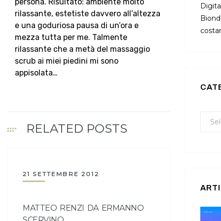
persona. Risultato: ambiente molto
Digita
rilassante, estetiste davvero all’altezza
Bionda
e una goduriosa pausa di un’ora e
costan
mezza tutta per me. Talmente
rilassante che a metà del massaggio
scrub ai miei piedini mi sono
appisolata…
CAT
RELATED POSTS
21 SETTEMBRE 2012
ARTI
MATTEO RENZI DA ERMANNO
SCERVINO