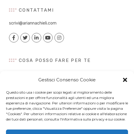
CONTATTAMI
scrivi@ariannachieli.com
COSA POSSO FARE PER TE
Consulenza
Gestisci Consenso Cookie
Content Creation
Talk&Speaker
Questo sito usa i cookie per scopi legati al miglioramento delle
Digital PR
prestazioni e per offrire funzionalità agli utenti ed una migliora
Influencer Marketing
esperienza di navigazione. Per ulteriori informazioni o per modificare le
tue preferenze, clicca "Visualizza Preferenze" oppure visita la pagina
Newsletter
"Cookies". Per ulteriori informazioni relative ai cookie e all'elaborazione
dei tuoi dati personali, consulta l'Informativa sulla privacy e sui cookie.