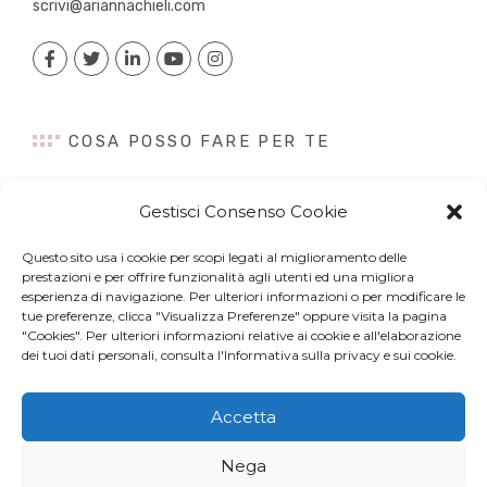
scrivi@ariannachieli.com
COSA POSSO FARE PER TE
Consulenza
Gestisci Consenso Cookie
Content Creation
Talk&Speaker
Questo sito usa i cookie per scopi legati al miglioramento delle
Digital PR
prestazioni e per offrire funzionalità agli utenti ed una migliora
Influencer Marketing
esperienza di navigazione. Per ulteriori informazioni o per modificare le
tue preferenze, clicca "Visualizza Preferenze" oppure visita la pagina
Newsletter
"Cookies". Per ulteriori informazioni relative ai cookie e all'elaborazione
dei tuoi dati personali, consulta l'Informativa sulla privacy e sui cookie.
Accetta
© Copyright 2022 Arianna Chieli. All right reserved. P.IVA
Nega
07044320963 –
Privacy Policy
e
Cookies
– Web Design by
Site