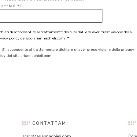
uanto fa 5+9 ?
chiari di acconsentire al trattamento dei tuoi dati e di aver preso visione della
ivacy policy
del sito ariannachieli.com ?*
Sì, acconsento al trattamento e dichiaro di aver preso visione della privacy
licy del sito ariannachieli.com
CONTATTAMI
scrivi@ariannachieli.com
Con