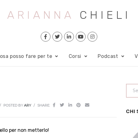
ARIANNA
CHIELI
osa posso fare per te
Corsi
Podcast
V
POSTED BY
ARY
SHARE:
CHI
bello per non metterlo!