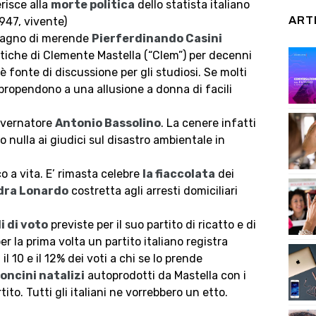
erisce alla
morte politica
dello statista italiano
ART
947, vivente)
mpagno di merende
Pierferdinando Casini
litiche di Clemente Mastella (“Clem”) per decenni
” è fonte di discussione per gli studiosi. Se molti
 propendono a una allusione a donna di facili
Governatore
Antonio Bassolino
. La cenere infatti
 nulla ai giudici sul disastro ambientale in
co a vita. E’ rimasta celebre
la fiaccolata
dei
dra Lonardo
costretta agli arresti domiciliari
i di voto
previste per il suo partito di ricatto e di
r la prima volta un partito italiano registra
l 10 e il 12% dei voti a chi se lo prende
oncini natalizi
autoprodotti da Mastella con i
ito. Tutti gli italiani ne vorrebbero un etto.