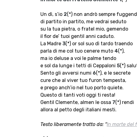
Un dì, s’io
2
(*) non andrò sempre fuggen
di partito in partito, me vedrai seduto
su la tua pietra, o fratel mio, gemendo
il fior de’ tuoi gentil anni caduto.
La Madre
3
(*) or sol suo dì tardo traendo
parla di me col tuo cenere muto
4
(*),
ma io deluse a voi le palme tendo
e sol da lunge i tetti di Ceppaloni
5
(*) salu
Sento gli avversi numi
6
(*), e le secrete
cure che al viver tuo furon tempesta,
e prego anch’io nel tuo porto quiete.
Questo di tanti voti oggi ti resta!
Gentil Clemente, almen le ossa
7
(*) rendi
allora al petto degli italiani mesti.
Testo liberamente tratto da: “
In morte del 