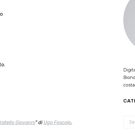
do
to.
Digit
Biond
costan
CAT
fratello Giovanni
” di
Ugo Foscolo
.