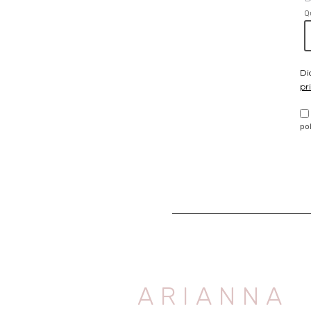
Q
Di
pr
po
ARIANNA