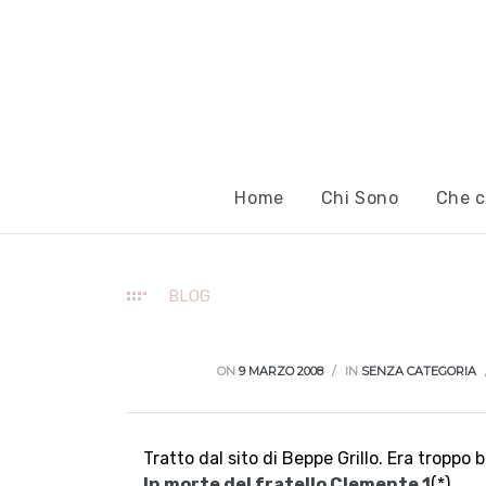
Home
Chi Sono
Che c
BLOG
ON
9 MARZO 2008
IN
SENZA CATEGORIA
Tratto dal sito di Beppe Grillo. Era troppo 
In morte del fratello Clemente
1
(*)