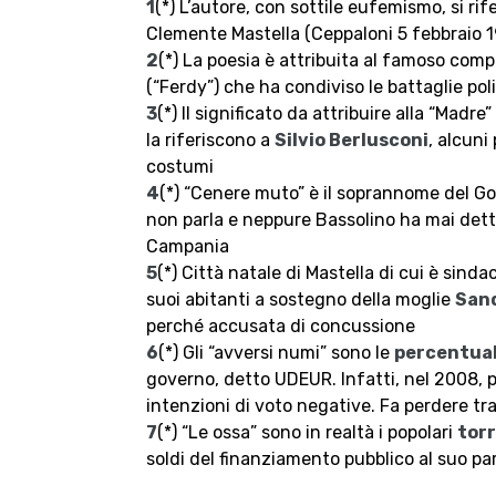
1
(*) L’autore, con sottile eufemismo, si rif
Clemente Mastella (Ceppaloni 5 febbraio 1
2
(*) La poesia è attribuita al famoso co
(“Ferdy”) che ha condiviso le battaglie po
3
(*) Il significato da attribuire alla “Madre
la riferiscono a
Silvio Berlusconi
, alcuni
costumi
4
(*) “Cenere muto” è il soprannome del 
non parla e neppure Bassolino ha mai detto
Campania
5
(*) Città natale di Mastella di cui è sinda
suoi abitanti a sostegno della moglie
San
perché accusata di concussione
6
(*) Gli “avversi numi” sono le
percentual
governo, detto UDEUR. Infatti, nel 2008, pe
intenzioni di voto negative. Fa perdere tra i
7
(*) “Le ossa” sono in realtà i popolari
torr
soldi del finanziamento pubblico al suo part