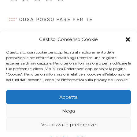
COSA POSSO FARE PER TE
Consulenza
Gestisci Consenso Cookie
Content Creation
Talk&Speaker
Questo sito usa i cookie per scopi legati al miglioramento delle
Digital PR
prestazioni e per offrire funzionalità agli utenti ed una migliora
esperienza di navigazione. Per ulteriori informazioni o per modificare le
Influencer Marketing
tue preferenze, clicca "Visualizza Preferenze" oppure visita la pagina
Newsletter
"Cookies". Per ulteriori informazioni relative ai cookie e all'elaborazione
dei tuoi dati personali, consulta l'Informativa sulla privacy e sui cookie.
Accetta
© Copyright 2022 Arianna Chieli. All right reserved. P.IVA
Nega
07044320963 –
Privacy Policy
e
Cookies
– Web Design by
Site
Inside
Visualizza le preferenze