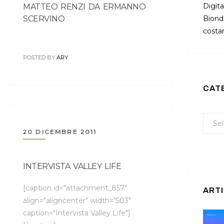
Digita
MATTEO RENZI DA ERMANNO
SCERVINO
Bionda
costan
POSTED BY
ARY
CAT
20 DICEMBRE 2011
INTERVISTA VALLEY LIFE
[caption id="attachment_857"
ARTI
align="aligncenter" width="503"
caption="Intervista Valley Life"]