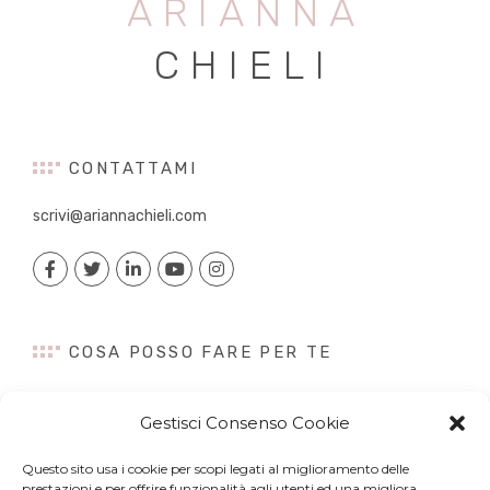
ARIANNA
CHIELI
CONTATTAMI
scrivi@ariannachieli.com
COSA POSSO FARE PER TE
Consulenza
Gestisci Consenso Cookie
Content Creation
Talk&Speaker
Questo sito usa i cookie per scopi legati al miglioramento delle
Digital PR
prestazioni e per offrire funzionalità agli utenti ed una migliora