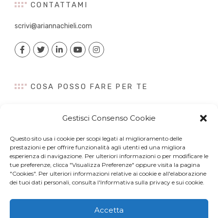
CONTATTAMI
scrivi@ariannachieli.com
COSA POSSO FARE PER TE
Consulenza
Gestisci Consenso Cookie
Content Creation
Talk&Speaker
Questo sito usa i cookie per scopi legati al miglioramento delle
Digital PR
prestazioni e per offrire funzionalità agli utenti ed una migliora
Influencer Marketing
esperienza di navigazione. Per ulteriori informazioni o per modificare le
tue preferenze, clicca "Visualizza Preferenze" oppure visita la pagina
Newsletter
"Cookies". Per ulteriori informazioni relative ai cookie e all'elaborazione
dei tuoi dati personali, consulta l'Informativa sulla privacy e sui cookie.
Accetta