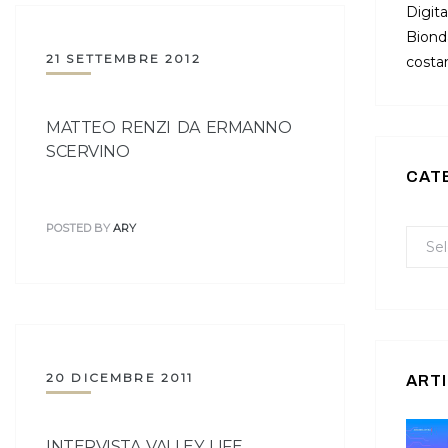
Digita
Bionda
21 SETTEMBRE 2012
costan
MATTEO RENZI DA ERMANNO
SCERVINO
CAT
POSTED BY
ARY
20 DICEMBRE 2011
ARTI
INTERVISTA VALLEY LIFE