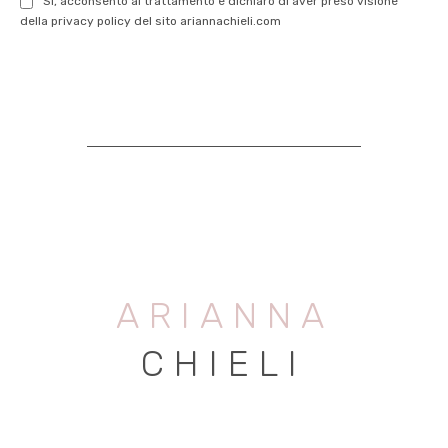
Sì, acconsento al trattamento e dichiaro di aver preso visione
della privacy policy del sito ariannachieli.com
ARIANNA
CHIELI