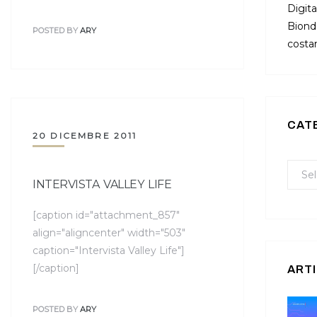
Digita
Bionda
POSTED BY
ARY
costan
CAT
20 DICEMBRE 2011
INTERVISTA VALLEY LIFE
[caption id="attachment_857"
align="aligncenter" width="503"
caption="Intervista Valley Life"]
[/caption]
ARTI
POSTED BY
ARY