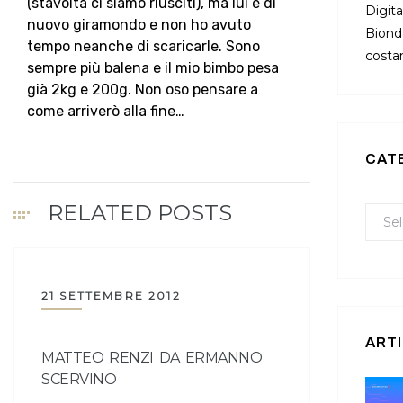
(stavolta ci siamo riusciti), ma lui è di
Digita
nuovo giramondo e non ho avuto
Bionda
tempo neanche di scaricarle. Sono
costan
sempre più balena e il mio bimbo pesa
già 2kg e 200g. Non oso pensare a
come arriverò alla fine…
CAT
RELATED POSTS
21 SETTEMBRE 2012
ARTI
MATTEO RENZI DA ERMANNO
SCERVINO