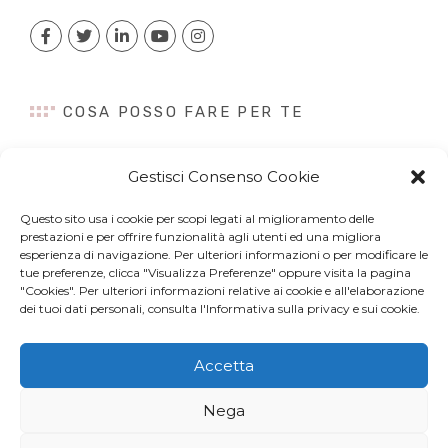
COSA POSSO FARE PER TE
Consulenza
Gestisci Consenso Cookie
Content Creation
Talk&Speaker
Questo sito usa i cookie per scopi legati al miglioramento delle
Digital PR
prestazioni e per offrire funzionalità agli utenti ed una migliora
esperienza di navigazione. Per ulteriori informazioni o per modificare le
Influencer Marketing
tue preferenze, clicca "Visualizza Preferenze" oppure visita la pagina
Newsletter
"Cookies". Per ulteriori informazioni relative ai cookie e all'elaborazione
dei tuoi dati personali, consulta l'Informativa sulla privacy e sui cookie.
Accetta
© Copyright 2022 Arianna Chieli. All right reserved. P.IVA
Nega
07044320963 –
Privacy Policy
e
Cookies
– Web Design by
Site