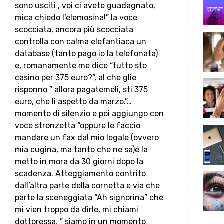
sono usciti , voi ci avete guadagnato,
mica chiedo l’elemosina!” la voce
scocciata, ancora più scocciata
controlla con calma elefantiaca un
database (tanto pago io la telefonata)
e, romanamente me dice “tutto sto
casino per 375 euro?”, al che glie
risponno ” allora pagatemeli, sti 375
euro, che li aspetto da marzo.”…
momento di silenzio e poi aggiungo con
voce stronzetta “oppure le faccio
mandare un fax dal mio legale (ovvero
mia cugina, ma tanto che ne sa)e la
metto in mora da 30 giorni dopo la
scadenza. Atteggiamento contrito
dall’altra parte della cornetta e via che
parte la sceneggiata “Ah signorina” che
mi vien troppo da dirle, mi chiami
dottoressa, ” siamo in un momento