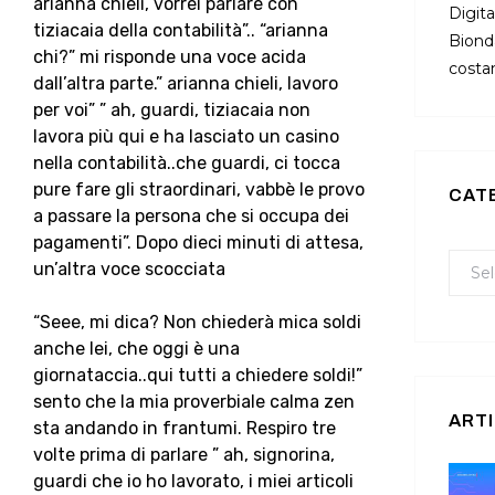
arianna chieli, vorrei parlare con
Digita
tiziacaia della contabilità”.. “arianna
Bionda
chi?” mi risponde una voce acida
costan
dall’altra parte.” arianna chieli, lavoro
per voi” ” ah, guardi, tiziacaia non
lavora più qui e ha lasciato un casino
nella contabilità..che guardi, ci tocca
pure fare gli straordinari, vabbè le provo
CAT
a passare la persona che si occupa dei
pagamenti”. Dopo dieci minuti di attesa,
un’altra voce scocciata
“Seee, mi dica? Non chiederà mica soldi
anche lei, che oggi è una
giornataccia..qui tutti a chiedere soldi!”
sento che la mia proverbiale calma zen
ARTI
sta andando in frantumi. Respiro tre
volte prima di parlare ” ah, signorina,
guardi che io ho lavorato, i miei articoli