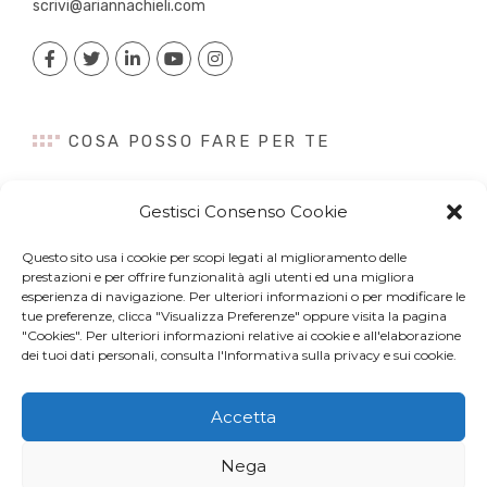
scrivi@ariannachieli.com
COSA POSSO FARE PER TE
Consulenza
Gestisci Consenso Cookie
Content Creation
Talk&Speaker
Questo sito usa i cookie per scopi legati al miglioramento delle
Digital PR
prestazioni e per offrire funzionalità agli utenti ed una migliora
Influencer Marketing
esperienza di navigazione. Per ulteriori informazioni o per modificare le
tue preferenze, clicca "Visualizza Preferenze" oppure visita la pagina
Newsletter
"Cookies". Per ulteriori informazioni relative ai cookie e all'elaborazione
dei tuoi dati personali, consulta l'Informativa sulla privacy e sui cookie.
Accetta
© Copyright 2022 Arianna Chieli. All right reserved. P.IVA
Nega
07044320963 –
Privacy Policy
e
Cookies
– Web Design by
Site