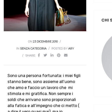
CHI
ON
23 DICEMBRE 2010
IN
SENZA CATEGORIA
POSTED BY
ARY
SHARE:
Sono una persona fortunata: i miei figli
stanno bene, sono assieme all’uomo
che amo e faccio un lavoro che mi
stimola e mi gratifica. Non sempre i
soldi che arrivano sono proporzionali
alla fatica e all’impegno che ci metto (
a dire il vero quasi mai), ma in