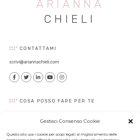
ARIANNA
CHIELI
CONTATTAMI
scrivi@ariannachieli.com
COSA POSSO FARE PER TE
Consulenza
Gestisci Consenso Cookie
Content Creation
Talk&Speaker
Questo sito usa i cookie per scopi legati al miglioramento delle
Digital PR
prestazioni e per offrire funzionalità agli utenti ed una migliora