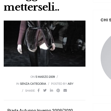
metterseli..
CHI
ON
5 MARZO 2009
IN
SENZA CATEGORIA
POSTED BY
ARY
SHARE:
Prada Autunno Inverno 2009/2010