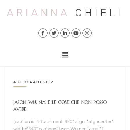
ARIANNA
CHIELI
4 FEBBRAIO 2012
JASON WU, N.Y. E LE COSE CHE NON POSSO
AVERE
[caption id="attachment_920" align="aligncenter"
width="640" caption="Jason Wu per Target"]