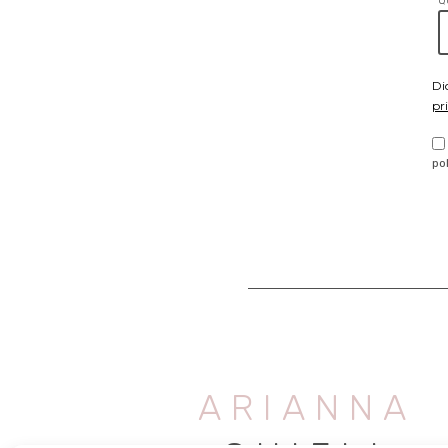
Q
Di
pr
po
ARIANNA