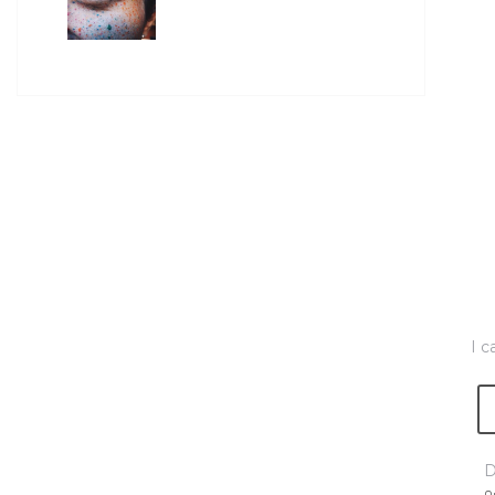
I c
D