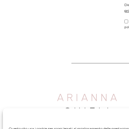
Di
pr
po
ARIANNA
CHIELI
Questo sito usa i cookie per scopi legati al miglioramento delle prestazioni