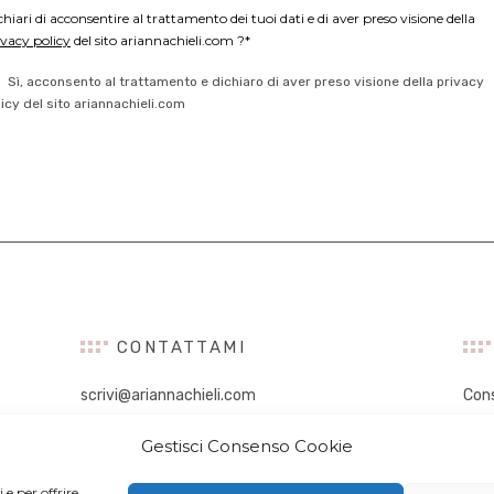
chiari di acconsentire al trattamento dei tuoi dati e di aver preso visione della
ivacy policy
del sito ariannachieli.com ?*
Sì, acconsento al trattamento e dichiaro di aver preso visione della privacy
licy del sito ariannachieli.com
CONTATTAMI
scrivi@ariannachieli.com
Con
Con
Gestisci Consenso Cookie
Tal
Digi
 e per offrire