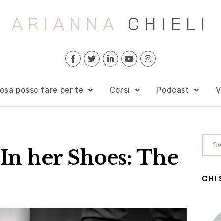
ARIANNA
CHIELI
osa posso fare per te
Corsi
Podcast
V
 In her Shoes: The
CHI