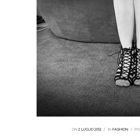
ON
2 LUGLIO 2012
IN
FASHION
PO