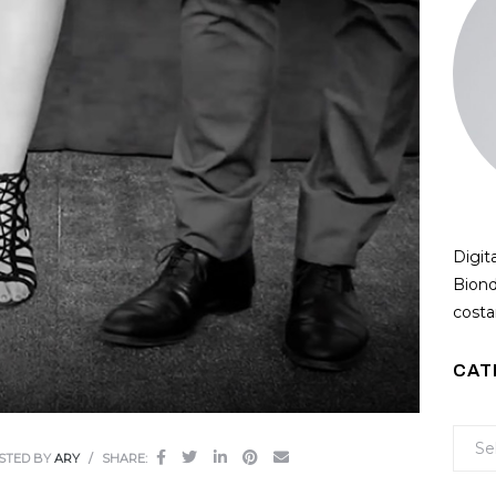
Digit
Biond
costan
CAT
STED BY
ARY
SHARE: