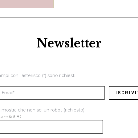
Newsletter
ampi con l'asterisco (*) sono richiesti.
imostra che non sei un robot (richiesto)
uanto fa 5+9 ?