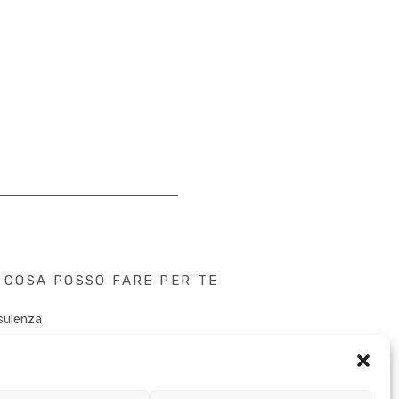
COSA POSSO FARE PER TE
sulenza
tent Creation
k&Speaker
tal PR