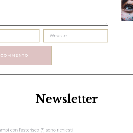
Newsletter
ampi con l'asterisco (*) sono richiesti.