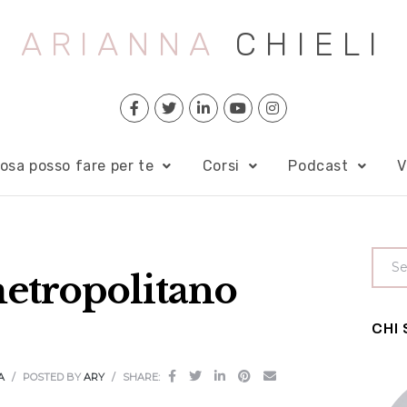
ARIANNA
CHIELI
osa posso fare per te
Corsi
Podcast
V
etropolitano
CHI
A
POSTED BY
ARY
SHARE: