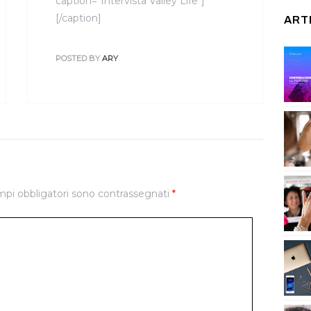
caption="Intervista Valley Life"]
[/caption]
ART
POSTED BY
ARY
mpi obbligatori sono contrassegnati
*