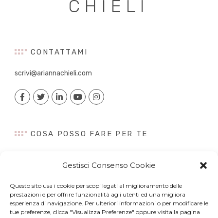
CHIELI
CONTATTAMI
scrivi@ariannachieli.com
COSA POSSO FARE PER TE
Consulenza
Gestisci Consenso Cookie
Content Creation
Talk&Speaker
Questo sito usa i cookie per scopi legati al miglioramento delle
Digital PR
prestazioni e per offrire funzionalità agli utenti ed una migliora
Influencer Marketing
esperienza di navigazione. Per ulteriori informazioni o per modificare le
tue preferenze, clicca "Visualizza Preferenze" oppure visita la pagina
Newsletter