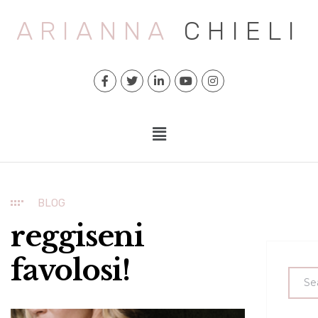
ARIANNA
CHIELI
BLOG
reggiseni
favolosi!