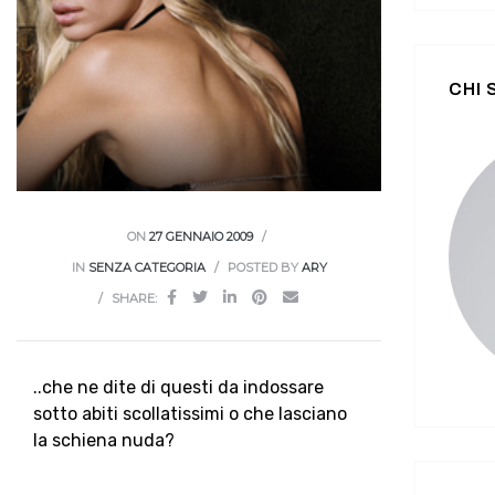
CHI
ON
27 GENNAIO 2009
IN
SENZA CATEGORIA
POSTED BY
ARY
SHARE:
..che ne dite di questi da indossare
sotto abiti scollatissimi o che lasciano
la schiena nuda?