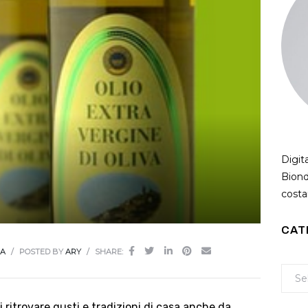
Digit
Biond
costan
CAT
IA
POSTED BY
ARY
SHARE:
ritrovare gusti e tradizioni di casa anche da