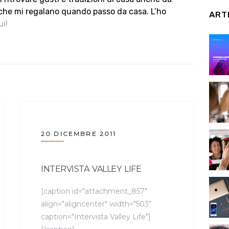
e che mi regalano quando passo da casa. L’ho
ART
ui!
20 DICEMBRE 2011
INTERVISTA VALLEY LIFE
[caption id="attachment_857"
align="aligncenter" width="503"
caption="Intervista Valley Life"]