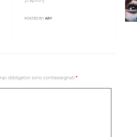
[/caption]
POSTED BY
ARY
mpi obbligatori sono contrassegnati
*