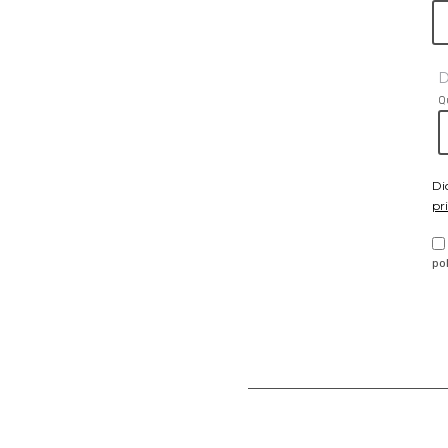
D
Q
Di
pr
po