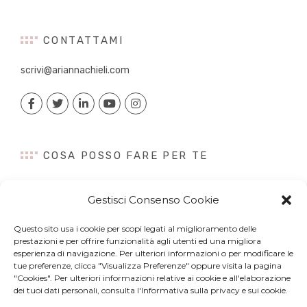
CONTATTAMI
scrivi@ariannachieli.com
COSA POSSO FARE PER TE
Consulenza
Gestisci Consenso Cookie
Content Creation
Talk&Speaker
Questo sito usa i cookie per scopi legati al miglioramento delle
Digital PR
prestazioni e per offrire funzionalità agli utenti ed una migliora
Influencer Marketing
esperienza di navigazione. Per ulteriori informazioni o per modificare le
tue preferenze, clicca "Visualizza Preferenze" oppure visita la pagina
Newsletter
"Cookies". Per ulteriori informazioni relative ai cookie e all'elaborazione
dei tuoi dati personali, consulta l'Informativa sulla privacy e sui cookie.