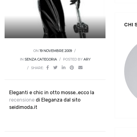
CHI
ON
19 NOVEMBRE 2009
IN
SENZA CATEGORIA
POSTED BY
ARY
SHARE:
Eleganti e chic in otto mosse..ecco la
recensione
di Eleganza dal sito
seidimoda.it