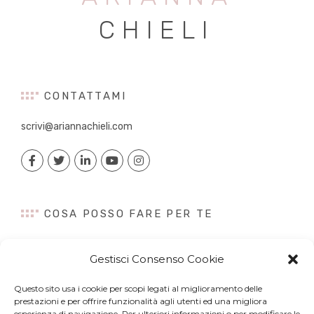
CHIELI
CONTATTAMI
scrivi@ariannachieli.com
COSA POSSO FARE PER TE
Consulenza
Gestisci Consenso Cookie
Content Creation
Talk&Speaker
Questo sito usa i cookie per scopi legati al miglioramento delle
Digital PR
prestazioni e per offrire funzionalità agli utenti ed una migliora
esperienza di navigazione. Per ulteriori informazioni o per modificare le