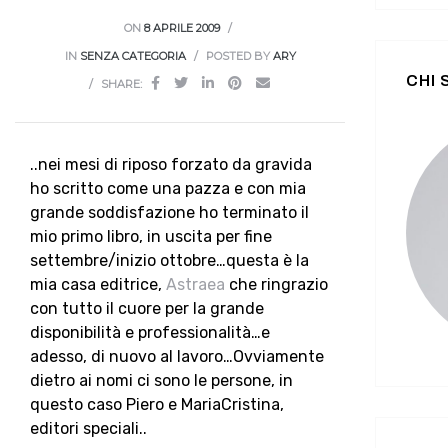
ON
8 APRILE 2009
IN
SENZA CATEGORIA
POSTED BY
ARY
CHI
SHARE:
..nei mesi di riposo forzato da gravida
ho scritto come una pazza e con mia
grande soddisfazione ho terminato il
mio primo libro, in uscita per fine
settembre/inizio ottobre…questa è la
mia casa editrice,
Astraea
che ringrazio
con tutto il cuore per la grande
disponibilità e professionalità…e
adesso, di nuovo al lavoro…Ovviamente
dietro ai nomi ci sono le persone, in
questo caso Piero e MariaCristina,
editori speciali..