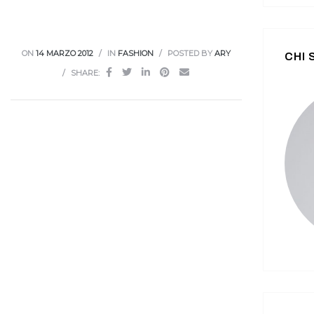
ON
14 MARZO 2012
IN
FASHION
POSTED BY
ARY
CHI
SHARE: