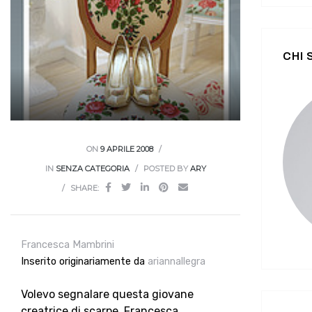
CHI
ON
9 APRILE 2008
IN
SENZA CATEGORIA
POSTED BY
ARY
SHARE:
Francesca Mambrini
Inserito originariamente da
ariannallegra
Volevo segnalare questa giovane
creatrice di scarpe, Francesca