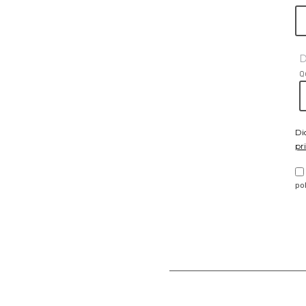
D
Q
Di
pr
po