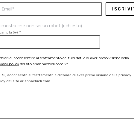
imostra che non sei un robot (richiesto)
uanto fa 5+9 ?
chiari di acconsentire al trattamento dei tuoi dati e di aver preso visione della
ivacy policy
del sito ariannachieli.com ?*
Sì, acconsento al trattamento e dichiaro di aver preso visione della privacy
licy del sito ariannachieli.com