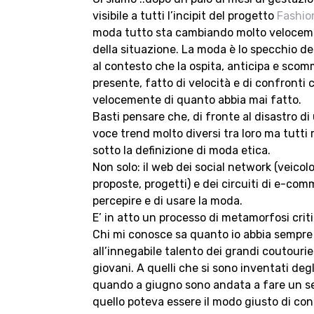
visibile a tutti l’incipit del progetto
Fashi
moda tutto sta cambiando molto veloceme
della situazione. La moda è lo specchio dei
al contesto che la ospita, anticipa e scomm
presente, fatto di velocità e di confronti 
velocemente di quanto abbia mai fatto.
Basti pensare che, di fronte al disastro di
voce trend molto diversi tra loro ma tutti 
sotto la definizione di moda etica.
Non solo: il web dei social network (veicol
proposte, progetti) e dei circuiti di e-c
percepire e di usare la moda.
E’ in atto un processo di metamorfosi criti
Chi mi conosce sa quanto io abbia sempre ce
all’innegabile talento dei grandi coutourier
giovani. A quelli che si sono inventati deg
quando a giugno sono andata a fare un s
quello poteva essere il modo giusto di con