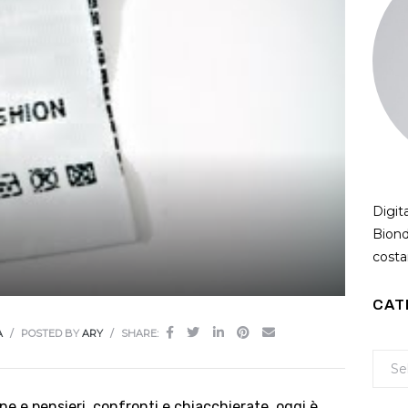
Digit
Biond
costan
CAT
A
POSTED BY
ARY
SHARE:
ne e pensieri, confronti e chiacchierate, oggi è