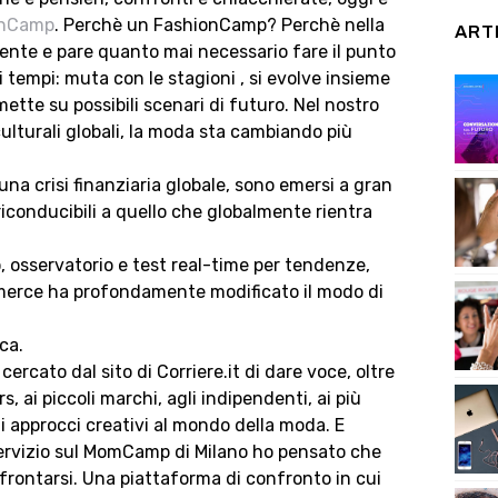
onCamp
. Perchè un FashionCamp? Perchè nella
ART
nte e pare quanto mai necessario fare il punto
 tempi: muta con le stagioni , si evolve insieme
ette su possibili scenari di futuro. Nel nostro
culturali globali, la moda sta cambiando più
 una crisi finanziaria globale, sono emersi a gran
riconducibili a quello che globalmente rientra
o, osservatorio e test real-time per tendenze,
ommerce ha profondamente modificato il modo di
ca.
rcato dal sito di Corriere.it di dare voce, oltre
s, ai piccoli marchi, agli indipendenti, ai più
li approcci creativi al mondo della moda. E
ervizio sul MomCamp di Milano ho pensato che
frontarsi. Una piattaforma di confronto in cui