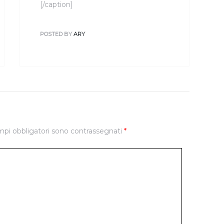
[/caption]
POSTED BY
ARY
mpi obbligatori sono contrassegnati
*