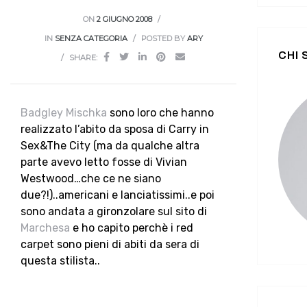
ON
2 GIUGNO 2008
IN
SENZA CATEGORIA
POSTED BY
ARY
CHI
SHARE:
Badgley Mischka
sono loro che hanno
realizzato l’abito da sposa di Carry in
Sex&The City (ma da qualche altra
parte avevo letto fosse di Vivian
Westwood…che ce ne siano
due?!)..americani e lanciatissimi..e poi
sono andata a gironzolare sul sito di
Marchesa
e ho capito perchè i red
carpet sono pieni di abiti da sera di
questa stilista..