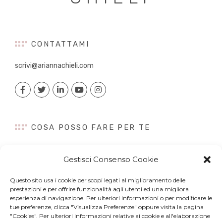
CONTATTAMI
scrivi@ariannachieli.com
COSA POSSO FARE PER TE
Consulenza
Gestisci Consenso Cookie
Content Creation
Talk&Speaker
Questo sito usa i cookie per scopi legati al miglioramento delle
Digital PR
prestazioni e per offrire funzionalità agli utenti ed una migliora
esperienza di navigazione. Per ulteriori informazioni o per modificare le
Influencer Marketing
tue preferenze, clicca "Visualizza Preferenze" oppure visita la pagina
Newsletter
"Cookies". Per ulteriori informazioni relative ai cookie e all'elaborazione