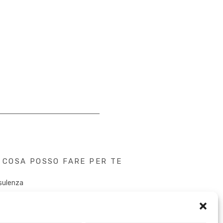
COSA POSSO FARE PER TE
sulenza
tent Creation
k&Speaker
tal PR