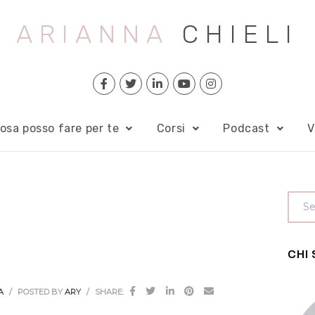
ARIANNA
CHIELI
osa posso fare per te
Corsi
Podcast
V
CHI
A
POSTED BY
ARY
SHARE: