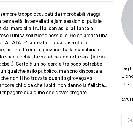
 sempre troppo occupati da improbabili viaggi
 terza età, intervallati a jam session di pulizie
a dal mare alla frutta, con asilo latitante e
reso l’unica soluzione possibile. Ho chiamato una
 LA TATA. E’ laureata in qualcosa che le
ice, carina da matti, giovane, ha la macchina e
: la sbaciucchia, la vorrebbe anche la sera (inizio
bbè..). Certo è un po’ cara e tra poco potrebbe
Digit
un qualche asilo pubblico, ma sono disposta a
Biond
erchè non ti ho trovata quando girovagavo
costan
ancora chi dice che i soldi non danno la felicità…
ter pagare qualcuno che dover pregare
CAT