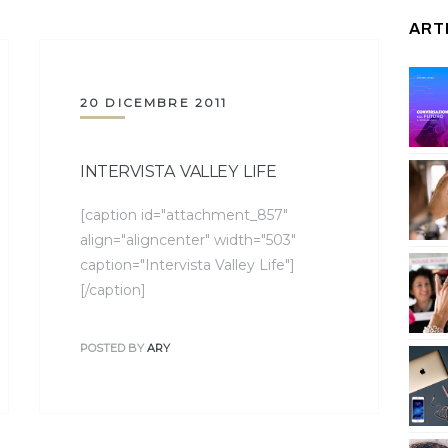
ART
20 DICEMBRE 2011
INTERVISTA VALLEY LIFE
[caption id="attachment_857"
align="aligncenter" width="503"
caption="Intervista Valley Life"]
[/caption]
POSTED BY
ARY