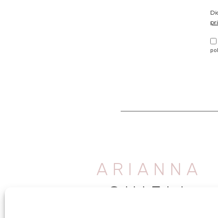
Di
pr
po
ARIANNA
CHIELI