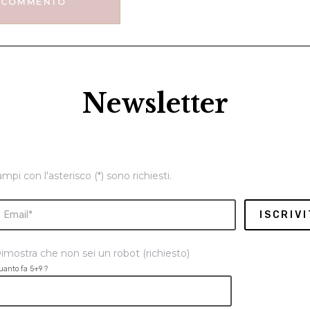
Newsletter
ampi con l'asterisco (*) sono richiesti.
imostra che non sei un robot (richiesto)
uanto fa 5+9 ?