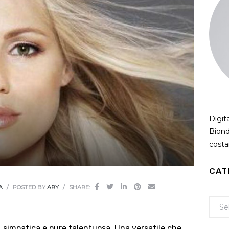
Digit
Biond
costan
CAT
A
POSTED BY
ARY
SHARE:
, simpatica e pure talentuosa. Una versatile che