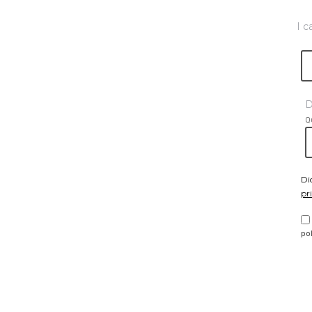
I c
D
Q
Di
pr
po