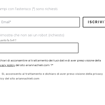
ampi con l'asterisco (*) sono richiesti.
imostra che non sei un robot (richiesto)
uanto fa 5+9 ?
chiari di acconsentire al trattamento dei tuoi dati e di aver preso visione della
ivacy policy
del sito ariannachieli.com ?*
Sì, acconsento al trattamento e dichiaro di aver preso visione della privacy
licy del sito ariannachieli.com