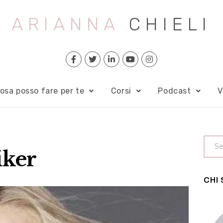
ARIANNA
CHIELI
osa posso fare per te
Corsi
Podcast
V
iker
CHI