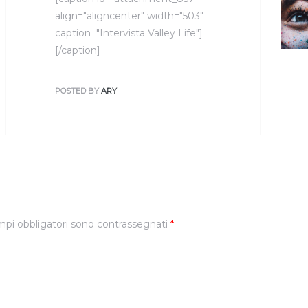
align="aligncenter" width="503"
caption="Intervista Valley Life"]
[/caption]
POSTED BY
ARY
mpi obbligatori sono contrassegnati
*