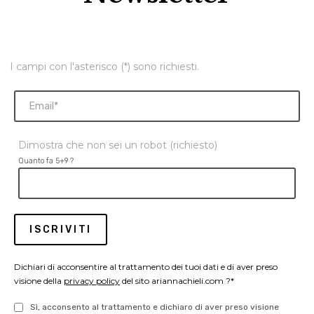
I campi con l'asterisco (*) sono richiesti.
Dimostra che non sei un robot (richiesto)
Quanto fa 5+9 ?
Dichiari di acconsentire al trattamento dei tuoi dati e di aver preso
visione della
privacy policy
del sito ariannachieli.com ?*
Sì, acconsento al trattamento e dichiaro di aver preso visione