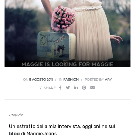
ON
8 AGOSTO 2011
IN
FASHION
POSTED BY
ARY
SHARE:
maggie
Un estratto della mia intervista, oggi online sul
blog
di MaggieJeans