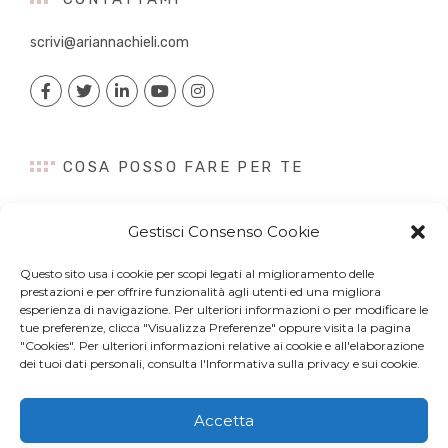
scrivi@ariannachieli.com
COSA POSSO FARE PER TE
Consulenza
Gestisci Consenso Cookie
Content Creation
Talk&Speaker
Questo sito usa i cookie per scopi legati al miglioramento delle
Digital PR
prestazioni e per offrire funzionalità agli utenti ed una migliora
Influencer Marketing
esperienza di navigazione. Per ulteriori informazioni o per modificare le
tue preferenze, clicca "Visualizza Preferenze" oppure visita la pagina
Newsletter
"Cookies". Per ulteriori informazioni relative ai cookie e all'elaborazione
dei tuoi dati personali, consulta l'Informativa sulla privacy e sui cookie.
Accetta