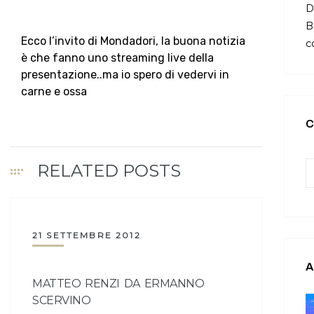
D
B
Ecco l’invito di Mondadori, la buona notizia
c
è che fanno uno streaming live della
presentazione..ma io spero di vedervi in
carne e ossa
C
RELATED POSTS
21 SETTEMBRE 2012
A
MATTEO RENZI DA ERMANNO
SCERVINO