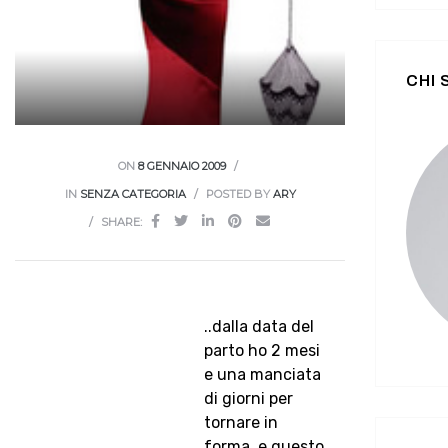
CHI
ON
8 GENNAIO 2009
IN
SENZA CATEGORIA
POSTED BY
ARY
SHARE:
..dalla data del
parto ho 2 mesi
e una manciata
di giorni per
tornare in
forma..e questo