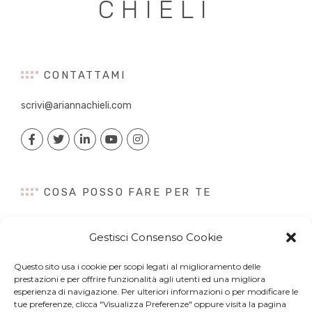
CHIELI
CONTATTAMI
scrivi@ariannachieli.com
COSA POSSO FARE PER TE
Consulenza
Gestisci Consenso Cookie
Content Creation
Talk&Speaker
Questo sito usa i cookie per scopi legati al miglioramento delle
Digital PR
prestazioni e per offrire funzionalità agli utenti ed una migliora
Influencer Marketing
esperienza di navigazione. Per ulteriori informazioni o per modificare le
tue preferenze, clicca "Visualizza Preferenze" oppure visita la pagina
Newsletter