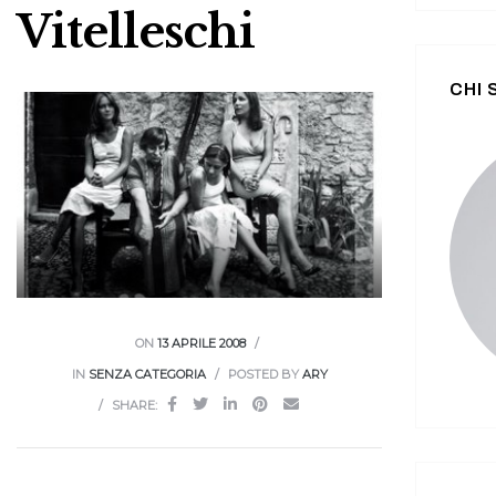
Vitelleschi
CHI
ON
13 APRILE 2008
IN
SENZA CATEGORIA
POSTED BY
ARY
SHARE: