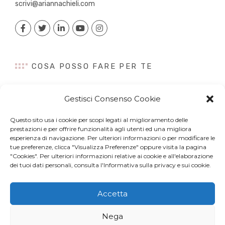
scrivi@ariannachieli.com
COSA POSSO FARE PER TE
Consulenza
Gestisci Consenso Cookie
Content Creation
Talk&Speaker
Questo sito usa i cookie per scopi legati al miglioramento delle
Digital PR
prestazioni e per offrire funzionalità agli utenti ed una migliora
Influencer Marketing
esperienza di navigazione. Per ulteriori informazioni o per modificare le
tue preferenze, clicca "Visualizza Preferenze" oppure visita la pagina
Newsletter
"Cookies". Per ulteriori informazioni relative ai cookie e all'elaborazione
dei tuoi dati personali, consulta l'Informativa sulla privacy e sui cookie.
Accetta
© Copyright 2022 Arianna Chieli. All right reserved. P.IVA
Nega