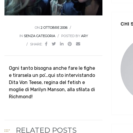
CHI
ON
2 OTTOBRE 2006
IN
SENZA CATEGORIA
POSTED BY
ARY
SHARE:
Ogni tanto bisogna anche fare le fighe
e tirarsela un po’…qui sto intervistando
Dita Von Teese, regina del fetish e
moglie di Marilyn Manson, alla sfilata di
Richmond!
RELATED POSTS