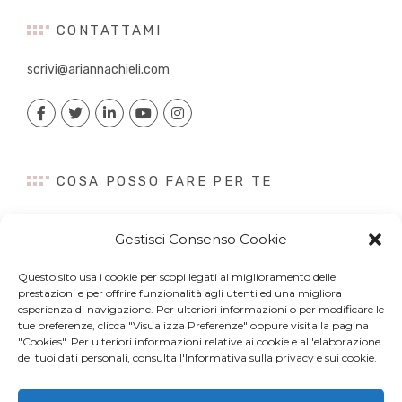
CONTATTAMI
scrivi@ariannachieli.com
COSA POSSO FARE PER TE
Consulenza
Gestisci Consenso Cookie
Content Creation
Talk&Speaker
Questo sito usa i cookie per scopi legati al miglioramento delle
Digital PR
prestazioni e per offrire funzionalità agli utenti ed una migliora
Influencer Marketing
esperienza di navigazione. Per ulteriori informazioni o per modificare le
tue preferenze, clicca "Visualizza Preferenze" oppure visita la pagina
Newsletter
"Cookies". Per ulteriori informazioni relative ai cookie e all'elaborazione
dei tuoi dati personali, consulta l'Informativa sulla privacy e sui cookie.