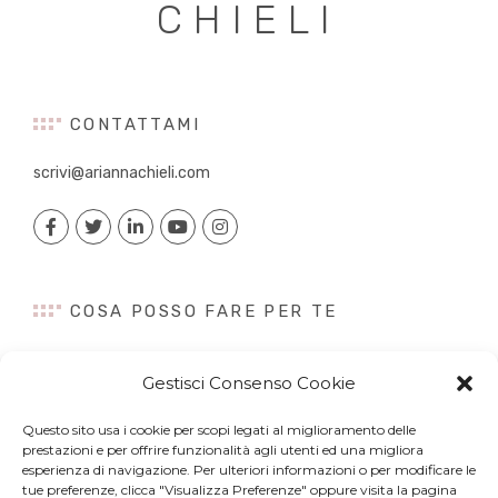
CHIELI
CONTATTAMI
scrivi@ariannachieli.com
COSA POSSO FARE PER TE
Consulenza
Gestisci Consenso Cookie
Content Creation
Talk&Speaker
Questo sito usa i cookie per scopi legati al miglioramento delle
Digital PR
prestazioni e per offrire funzionalità agli utenti ed una migliora
esperienza di navigazione. Per ulteriori informazioni o per modificare le
Influencer Marketing
tue preferenze, clicca "Visualizza Preferenze" oppure visita la pagina