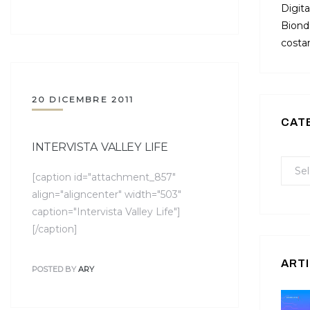
Digita
Bionda
costan
20 DICEMBRE 2011
CAT
INTERVISTA VALLEY LIFE
[caption id="attachment_857"
align="aligncenter" width="503"
caption="Intervista Valley Life"]
[/caption]
ARTI
POSTED BY
ARY