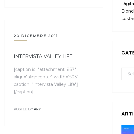
Digita
Bionda
costan
20 DICEMBRE 2011
CAT
INTERVISTA VALLEY LIFE
[caption id="attachment_857"
align="aligncenter" width="503"
caption="Intervista Valley Life"]
[/caption]
POSTED BY
ARY
ARTI