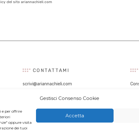
licy del sito ariannachieli.com
CONTATTAMI
scrivi@ariannachieli.com
Con
Con
Gestisci Consenso Cookie
Tal
Digi
 e per offrire
Infl
Accetta
eriori
enze" oppure visita
New
orazione dei tuoi