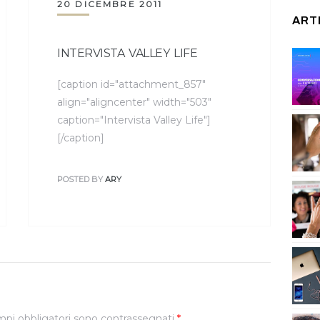
20 DICEMBRE 2011
ART
INTERVISTA VALLEY LIFE
[caption id="attachment_857"
align="aligncenter" width="503"
caption="Intervista Valley Life"]
[/caption]
POSTED BY
ARY
mpi obbligatori sono contrassegnati
*