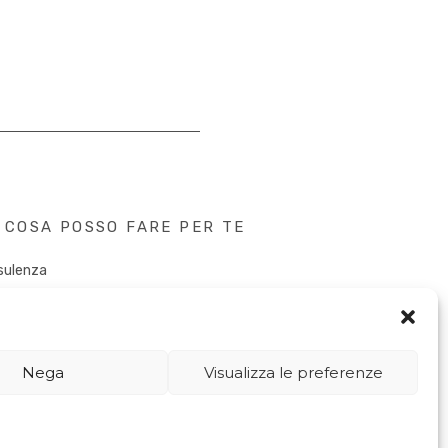
COSA POSSO FARE PER TE
sulenza
tent Creation
k&Speaker
tal PR
uencer Marketing
Nega
Visualizza le preferenze
sletter