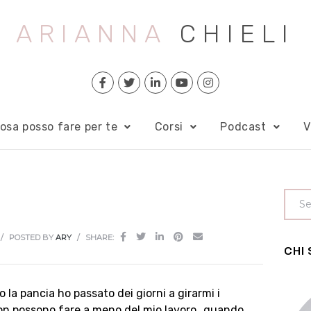
ARIANNA
CHIELI
osa posso fare per te
Corsi
Podcast
V
POSTED BY
ARY
SHARE:
CHI
 la pancia ho passato dei giorni a girarmi i
 non possono fare a meno del mio lavoro…quando