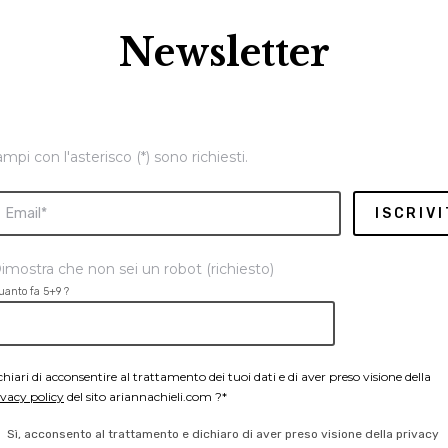
Newsletter
ampi con l'asterisco (*) sono richiesti.
imostra che non sei un robot (richiesto)
uanto fa 5+9 ?
chiari di acconsentire al trattamento dei tuoi dati e di aver preso visione della
ivacy policy
del sito ariannachieli.com ?*
Sì, acconsento al trattamento e dichiaro di aver preso visione della privacy