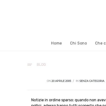
Home
Chi Sono
Che c
BLOG
ON
20 APRILE 2005
IN
SENZA CATEGORIA
Notizie in ordine sparso: quando non avevo
pollici, adesso hanno tutti scoperto che