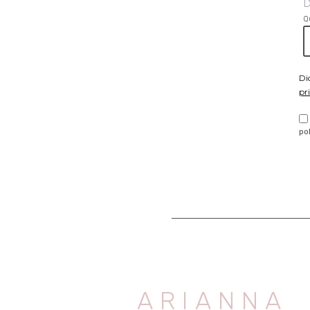
D
Q
Di
pr
po
ARIANNA