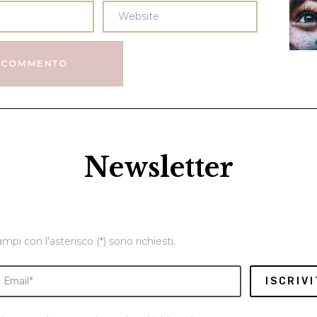
Newsletter
ampi con l'asterisco (*) sono richiesti.