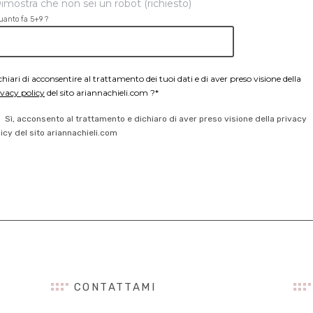
imostra che non sei un robot (richiesto)
uanto fa 5+9 ?
chiari di acconsentire al trattamento dei tuoi dati e di aver preso visione della
ivacy policy
del sito ariannachieli.com ?*
Sì, acconsento al trattamento e dichiaro di aver preso visione della privacy
licy del sito ariannachieli.com
CONTATTAMI