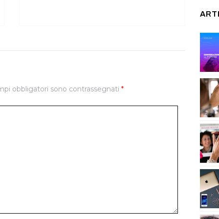
ART
mpi obbligatori sono contrassegnati
*