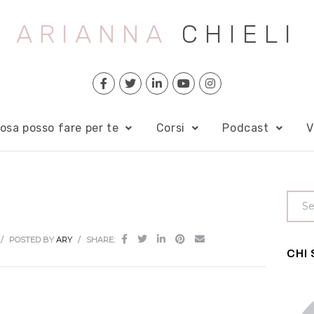
ARIANNA
CHIELI
osa posso fare per te
Corsi
Podcast
V
POSTED BY
ARY
SHARE:
CHI