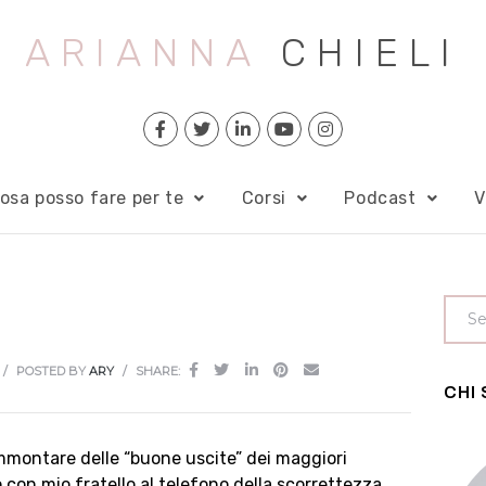
ARIANNA
CHIELI
osa posso fare per te
Corsi
Podcast
V
POSTED BY
ARY
SHARE:
CHI
’ammontare delle “buone uscite” dei maggiori
to con mio fratello al telefono della scorrettezza