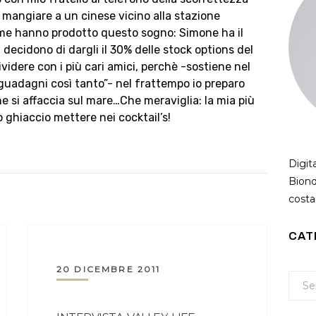
a mangiare a un cinese vicino alla stazione
ieme hanno prodotto questo sogno: Simone ha il
 decidono di dargli il 30% delle stock options del
idere con i più cari amici, perchè -sostiene nel
guadagni così tanto”- nel frattempo io preparo
he si affaccia sul mare…Che meraviglia: la mia più
 ghiaccio mettere nei cocktail’s!
Digit
Biond
costan
CAT
20 DICEMBRE 2011