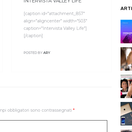
INTERVISTA VALLEY LIFE
ART
[caption id="attachment_857"
align="aligncenter" width="503"
caption="Intervista Valley Life"]
[/caption]
POSTED BY
ARY
mpi obbligatori sono contrassegnati
*