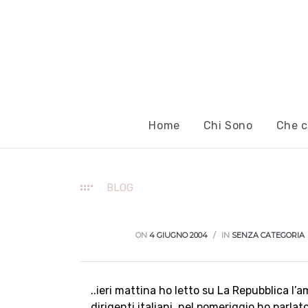
Home
Chi Sono
Che c
BLOG
ON
4 GIUGNO 2004
IN
SENZA CATEGORIA
..ieri mattina ho letto su La Repubblica l
dirigenti italiani, nel pomeriggio ho parla